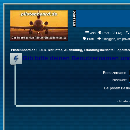
Wiki
Chat
FAQ
Profil
Einloggen, um priva
Pilotenboard.de :: DLR-Test Infos, Ausbildung, Erfahrungsberichte :: operate
Gib bitte deinen Benutzernamen und
Benutzername:
Passwort:
Bei jedem Besuc
Ich habe 