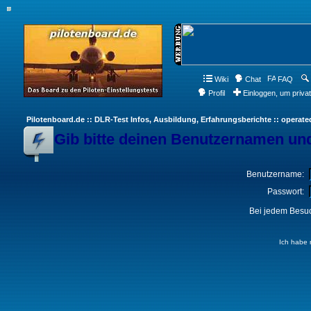
Wiki
Chat
FAQ
Profil
Einloggen, um priva
Pilotenboard.de :: DLR-Test Infos, Ausbildung, Erfahrungsberichte :: operate
Gib bitte deinen Benutzernamen und
Benutzername:
Passwort:
Bei jedem Besuc
Ich habe 