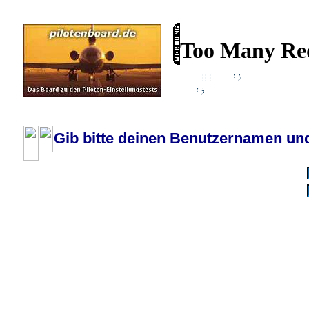
Wiki
Chat
FAQ
Profil
Einloggen, um priva
Pilotenboard.de :: DLR-Test Infos, Ausbildung, Erfahrungsberichte :: operate
Gib bitte deinen Benutzernamen und
Benutzername:
Passwort:
Bei jedem Besuc
Ich habe 