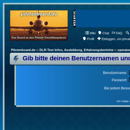
Wiki
Chat
FAQ
Profil
Einloggen, um priva
Pilotenboard.de :: DLR-Test Infos, Ausbildung, Erfahrungsberichte :: operate
Gib bitte deinen Benutzernamen und
Benutzername:
Passwort:
Bei jedem Besuc
Ich habe 