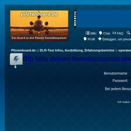
Wiki
Chat
FAQ
Profil
Einloggen, um priva
Pilotenboard.de :: DLR-Test Infos, Ausbildung, Erfahrungsberichte :: operate
Gib bitte deinen Benutzernamen und
Benutzername:
Passwort:
Bei jedem Besuc
Ich habe 