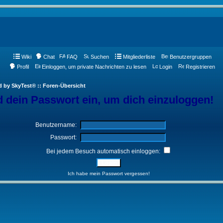
Wiki
Chat
FAQ
Suchen
Mitgliederliste
Benutzergruppen
Profil
Einloggen, um private Nachrichten zu lesen
Login
Registrieren
d by SkyTest® :: Foren-Übersicht
 dein Passwort ein, um dich einzuloggen!
Benutzername:
Passwort:
Bei jedem Besuch automatisch einloggen:
Ich habe mein Passwort vergessen!