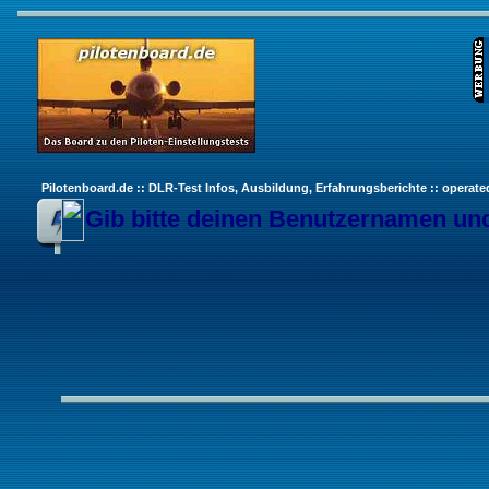
Pilotenboard.de :: DLR-Test Infos, Ausbildung, Erfahrungsberichte :: operate
Gib bitte deinen Benutzernamen und