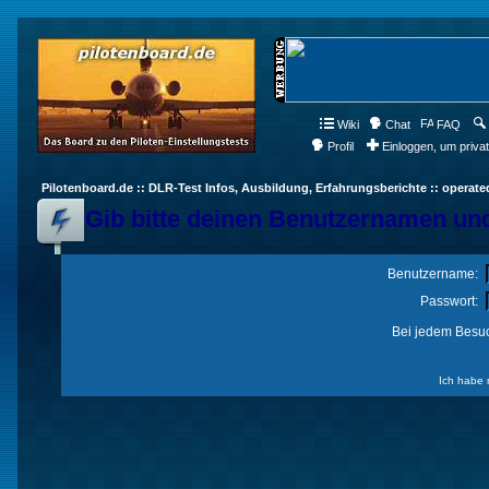
Wiki
Chat
FAQ
Profil
Einloggen, um priva
Pilotenboard.de :: DLR-Test Infos, Ausbildung, Erfahrungsberichte :: operate
Gib bitte deinen Benutzernamen und
Benutzername:
Passwort:
Bei jedem Besuc
Ich habe 