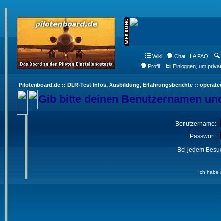
Wiki
Chat
FAQ
Profil
Einloggen, um priva
Pilotenboard.de :: DLR-Test Infos, Ausbildung, Erfahrungsberichte :: operate
Gib bitte deinen Benutzernamen und
Benutzername:
Passwort:
Bei jedem Besuc
Ich habe 