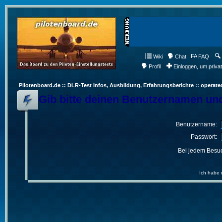
Wiki
Chat
FAQ
Profil
Einloggen, um priva
Pilotenboard.de :: DLR-Test Infos, Ausbildung, Erfahrungsberichte :: operate
Gib bitte deinen Benutzernamen und
Benutzername:
Passwort:
Bei jedem Besuc
Ich habe 