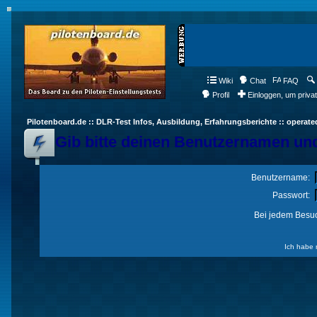
Wiki
Chat
FAQ
Profil
Einloggen, um priva
Pilotenboard.de :: DLR-Test Infos, Ausbildung, Erfahrungsberichte :: operate
Gib bitte deinen Benutzernamen und
Benutzername:
Passwort:
Bei jedem Besuc
Ich habe 