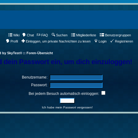
Wiki
Chat
FAQ
Suchen
Mitgliederliste
Benutzergruppen
Profil
Einloggen, um private Nachrichten zu lesen
Login
Registrieren
d by SkyTest® :: Foren-Übersicht
 dein Passwort ein, um dich einzuloggen!
Benutzername:
Passwort:
Bei jedem Besuch automatisch einloggen:
Ich habe mein Passwort vergessen!