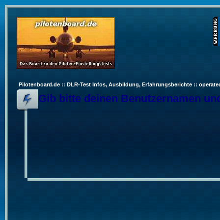
Pilotenboard.de :: DLR-Test Infos, Ausbildung, Erfahrungsberichte :: operate
Gib bitte deinen Benutzernamen und