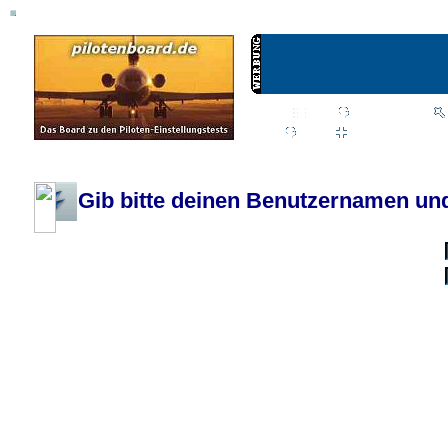
Wiki
Chat
FAQ
Profil
Einloggen, um priva
Pilotenboard.de :: DLR-Test Infos, Ausbildung, Erfahrungsberichte :: operate
Gib bitte deinen Benutzernamen und
Benutzername:
Passwort:
Bei jedem Besuc
Ich habe 