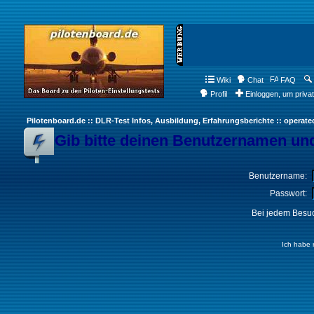
Wiki
Chat
FAQ
Profil
Einloggen, um priva
Pilotenboard.de :: DLR-Test Infos, Ausbildung, Erfahrungsberichte :: operate
Gib bitte deinen Benutzernamen und
Benutzername:
Passwort:
Bei jedem Besuc
Ich habe 