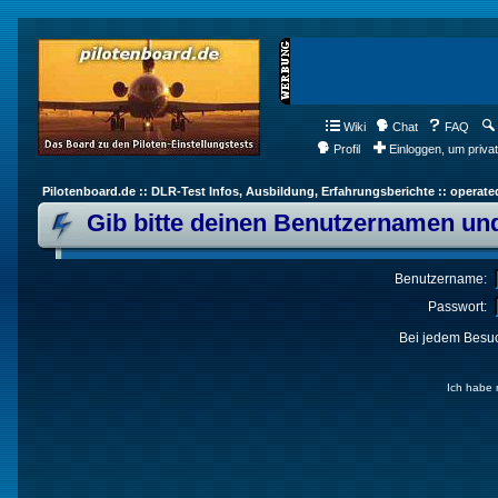
Wiki
Chat
FAQ
Profil
Einloggen, um priva
Pilotenboard.de :: DLR-Test Infos, Ausbildung, Erfahrungsberichte :: operate
Gib bitte deinen Benutzernamen und
Benutzername:
Passwort:
Bei jedem Besuc
Ich habe 