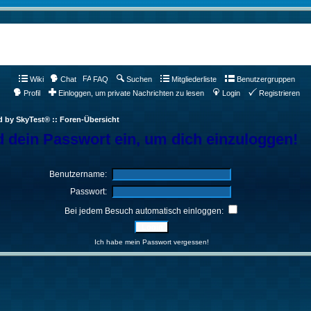
Wiki
Chat
FAQ
Suchen
Mitgliederliste
Benutzergruppen
Profil
Einloggen, um private Nachrichten zu lesen
Login
Registrieren
d by SkyTest® :: Foren-Übersicht
 dein Passwort ein, um dich einzuloggen!
Benutzername:
Passwort:
Bei jedem Besuch automatisch einloggen:
Ich habe mein Passwort vergessen!