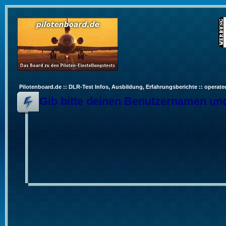
Pilotenboard.de :: DLR-Test Infos, Ausbildung, Erfahrungsberichte :: operate
Gib bitte deinen Benutzernamen und