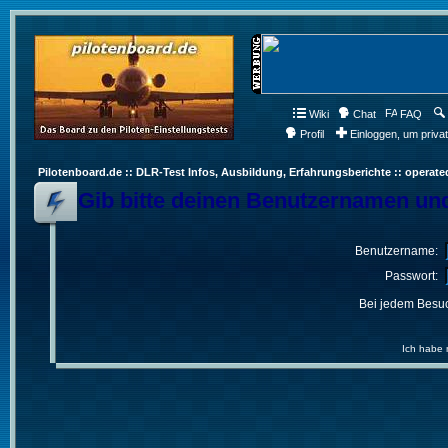
Wiki
Chat
FAQ
Profil
Einloggen, um priva
Pilotenboard.de :: DLR-Test Infos, Ausbildung, Erfahrungsberichte :: operate
Gib bitte deinen Benutzernamen und
Benutzername:
Passwort:
Bei jedem Besuc
Ich habe 