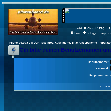
Wiki
Chat
FAQ
Profil
Einloggen, um priva
Pilotenboard.de :: DLR-Test Infos, Ausbildung, Erfahrungsberichte :: operate
Gib bitte deinen Benutzernamen und
Benutzername:
Passwort:
Bei jedem Besuc
Ich habe 