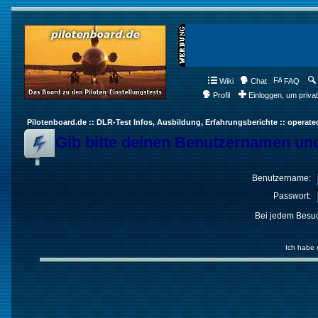
Wiki
Chat
FAQ
Profil
Einloggen, um priva
Pilotenboard.de :: DLR-Test Infos, Ausbildung, Erfahrungsberichte :: operate
Gib bitte deinen Benutzernamen und
Benutzername:
Passwort:
Bei jedem Besuc
Ich habe 