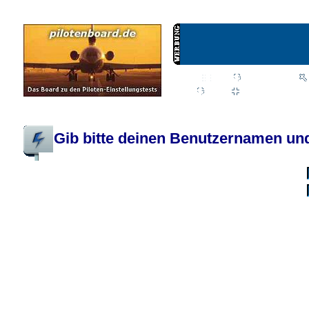
Wiki
Chat
FAQ
Profil
Einloggen, um priva
Pilotenboard.de :: DLR-Test Infos, Ausbildung, Erfahrungsberichte :: operate
Gib bitte deinen Benutzernamen und
Benutzername:
Passwort:
Bei jedem Besuc
Ich habe 