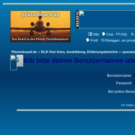
Wiki
Chat
FAQ
Profil
Einloggen, um priva
Pilotenboard.de :: DLR-Test Infos, Ausbildung, Erfahrungsberichte :: operate
Gib bitte deinen Benutzernamen und
Benutzername:
Passwort:
Bei jedem Besuc
Ich habe 