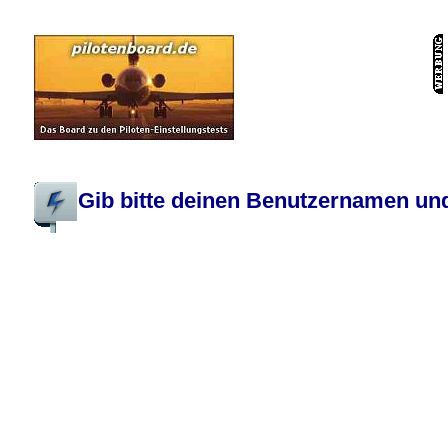
Pilotenboard.de :: DLR-Test Infos, Ausbildung, Erfahrungsberichte :: operate
Gib bitte deinen Benutzernamen und