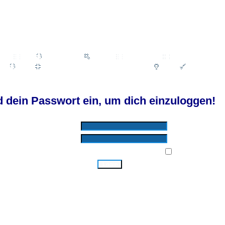
Wiki
Chat
FAQ
Suchen
Mitgliederliste
Benutzergruppen
Profil
Einloggen, um private Nachrichten zu lesen
Login
Registrieren
d by SkyTest® :: Foren-Übersicht
 dein Passwort ein, um dich einzuloggen!
Benutzername:
Passwort:
Bei jedem Besuch automatisch einloggen:
Ich habe mein Passwort vergessen!