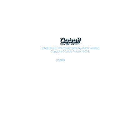
Impressum
Datenschutzbestimmungen nach DSGVO
Cobalt phpBB Theme/Template by Jakob Persson.
Copyright © Jakob Persson 2002.
Powered by
phpBB
© 2001, 2002 phpBB Group