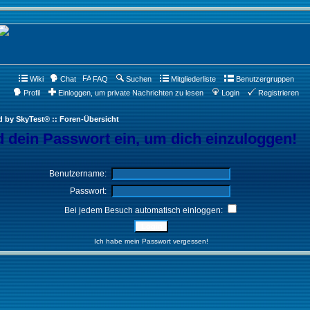
Wiki
Chat
FAQ
Suchen
Mitgliederliste
Benutzergruppen
Profil
Einloggen, um private Nachrichten zu lesen
Login
Registrieren
d by SkyTest® :: Foren-Übersicht
 dein Passwort ein, um dich einzuloggen!
Benutzername:
Passwort:
Bei jedem Besuch automatisch einloggen:
Ich habe mein Passwort vergessen!