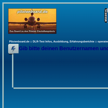
Pilotenboard.de :: DLR-Test Infos, Ausbildung, Erfahrungsberichte :: operate
Gib bitte deinen Benutzernamen und