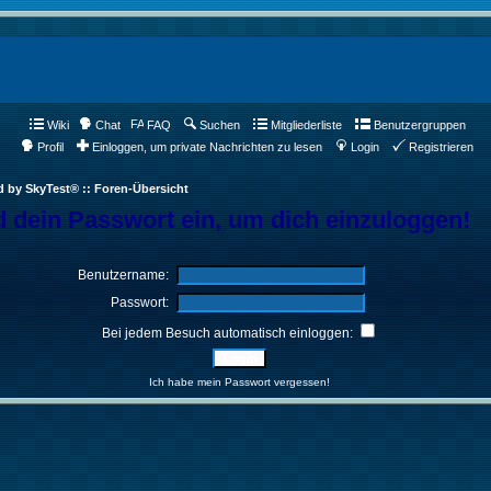
Wiki
Chat
FAQ
Suchen
Mitgliederliste
Benutzergruppen
Profil
Einloggen, um private Nachrichten zu lesen
Login
Registrieren
d by SkyTest® :: Foren-Übersicht
 dein Passwort ein, um dich einzuloggen!
Benutzername:
Passwort:
Bei jedem Besuch automatisch einloggen:
Ich habe mein Passwort vergessen!