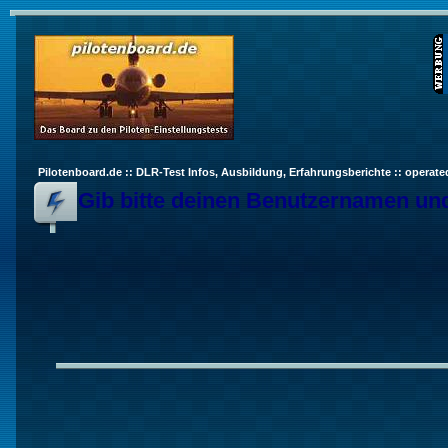
Pilotenboard.de :: DLR-Test Infos, Ausbildung, Erfahrungsberichte :: operate
Gib bitte deinen Benutzernamen und