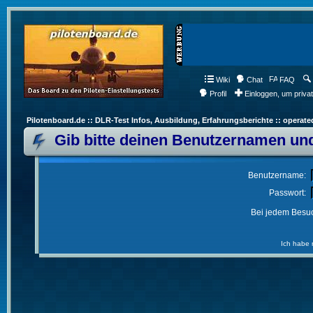
Wiki
Chat
FAQ
Profil
Einloggen, um priva
Pilotenboard.de :: DLR-Test Infos, Ausbildung, Erfahrungsberichte :: operate
Gib bitte deinen Benutzernamen und
Benutzername:
Passwort:
Bei jedem Besuc
Ich habe 