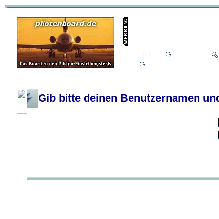
Wiki
Chat
FAQ
Profil
Einloggen, um priva
Pilotenboard.de :: DLR-Test Infos, Ausbildung, Erfahrungsberichte :: operate
Gib bitte deinen Benutzernamen und
Benutzername:
Passwort:
Bei jedem Besuc
Ich habe 