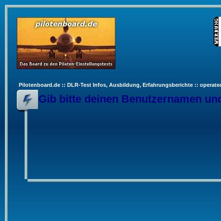
Pilotenboard.de :: DLR-Test Infos, Ausbildung, Erfahrungsberichte :: operate
Gib bitte deinen Benutzernamen und