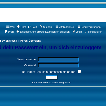
Wiki
Chat
FAQ
Suchen
Mitgliederliste
Benutzergruppen
Profil
Einloggen, um private Nachrichten zu lesen
Login
Registrieren
d by SkyTest® :: Foren-Übersicht
 dein Passwort ein, um dich einzuloggen!
Benutzername:
Passwort:
Bei jedem Besuch automatisch einloggen:
Ich habe mein Passwort vergessen!