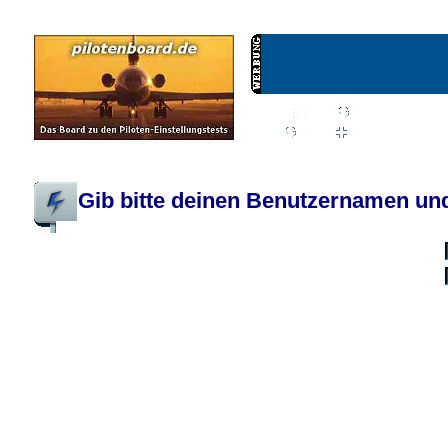
Wiki
Chat
FAQ
Profil
Einloggen, um priva
Pilotenboard.de :: DLR-Test Infos, Ausbildung, Erfahrungsberichte :: operate
Gib bitte deinen Benutzernamen und
Benutzername:
Passwort:
Bei jedem Besuc
Ich habe 