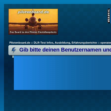
Pilotenboard.de :: DLR-Test Infos, Ausbildung, Erfahrungsberichte :: operate
Gib bitte deinen Benutzernamen und