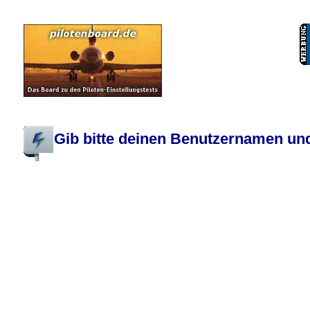
Pilotenboard.de :: DLR-Test Infos, Ausbildung, Erfahrungsberichte :: operate
Gib bitte deinen Benutzernamen und