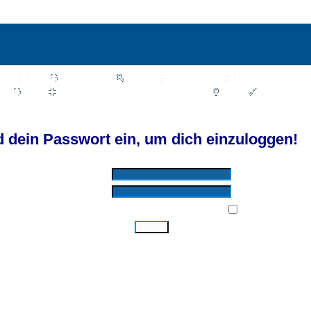
Wiki
Chat
FAQ
Suchen
Mitgliederliste
Benutzergruppen
Profil
Einloggen, um private Nachrichten zu lesen
Login
Registrieren
d by SkyTest® :: Foren-Übersicht
 dein Passwort ein, um dich einzuloggen!
Benutzername:
Passwort:
Bei jedem Besuch automatisch einloggen:
Ich habe mein Passwort vergessen!