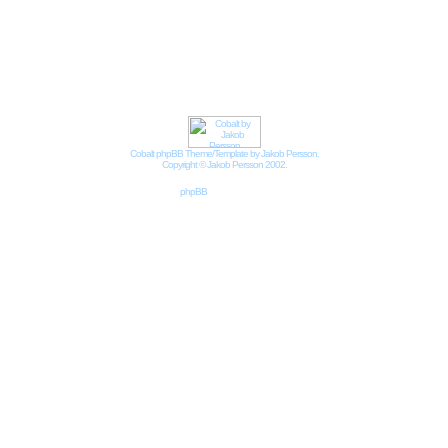
Impressum
Datenschutzbestimmungen nach DSGVO
Cobalt phpBB Theme/Template by Jakob Persson.
Copyright © Jakob Persson 2002.
Powered by
phpBB
© 2001, 2002 phpBB Group