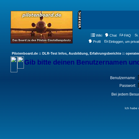
Wiki
Chat
FAQ
Profil
Einloggen, um priva
Pilotenboard.de :: DLR-Test Infos, Ausbildung, Erfahrungsberichte :: operate
Gib bitte deinen Benutzernamen und
Benutzername:
Passwort:
Bei jedem Besuc
Ich habe 