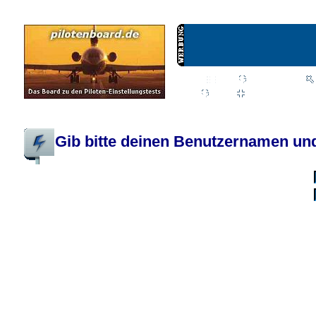
Wiki
Chat
FAQ
Profil
Einloggen, um priva
Pilotenboard.de :: DLR-Test Infos, Ausbildung, Erfahrungsberichte :: operate
Gib bitte deinen Benutzernamen und
Benutzername:
Passwort:
Bei jedem Besuc
Ich habe 