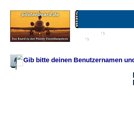
Wiki
Chat
FAQ
Profil
Einloggen, um priva
Pilotenboard.de :: DLR-Test Infos, Ausbildung, Erfahrungsberichte :: operate
Gib bitte deinen Benutzernamen und
Benutzername:
Passwort:
Bei jedem Besuc
Ich habe 