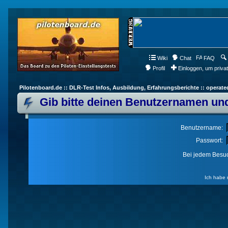
Wiki
Chat
FAQ
Profil
Einloggen, um priva
Pilotenboard.de :: DLR-Test Infos, Ausbildung, Erfahrungsberichte :: operate
Gib bitte deinen Benutzernamen und
Benutzername:
Passwort:
Bei jedem Besuc
Ich habe 