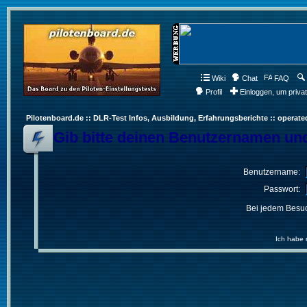
Wiki
Chat
FAQ
Profil
Einloggen, um priva
Pilotenboard.de :: DLR-Test Infos, Ausbildung, Erfahrungsberichte :: operate
Gib bitte deinen Benutzernamen und
Benutzername:
Passwort:
Bei jedem Besuc
Ich habe 