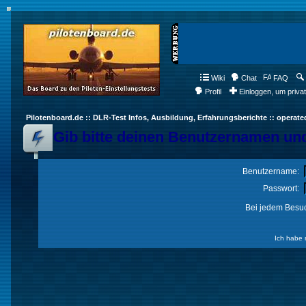
Wiki
Chat
FAQ
Profil
Einloggen, um priva
Pilotenboard.de :: DLR-Test Infos, Ausbildung, Erfahrungsberichte :: operate
Gib bitte deinen Benutzernamen und
Benutzername:
Passwort:
Bei jedem Besuc
Ich habe 