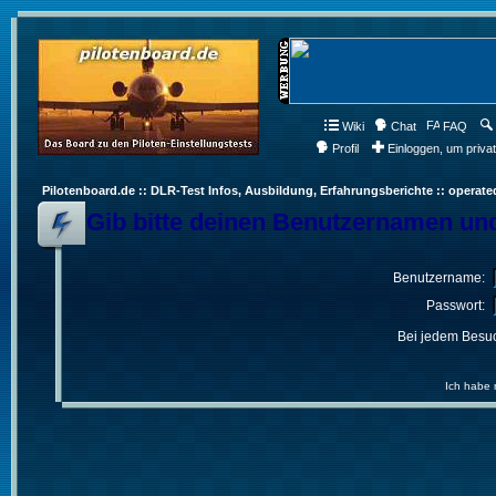
Wiki
Chat
FAQ
Profil
Einloggen, um priva
Pilotenboard.de :: DLR-Test Infos, Ausbildung, Erfahrungsberichte :: operate
Gib bitte deinen Benutzernamen und
Benutzername:
Passwort:
Bei jedem Besuc
Ich habe 