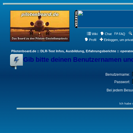
Wiki
Chat
FAQ
Profil
Einloggen, um priva
Pilotenboard.de :: DLR-Test Infos, Ausbildung, Erfahrungsberichte :: operate
Gib bitte deinen Benutzernamen und
Benutzername:
Passwort:
Bei jedem Besuc
Ich habe 