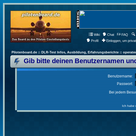
Wiki
Chat
FAQ
Profil
Einloggen, um priva
Pilotenboard.de :: DLR-Test Infos, Ausbildung, Erfahrungsberichte :: operate
Gib bitte deinen Benutzernamen und
Benutzername:
Passwort:
Bei jedem Besuc
Ich habe 