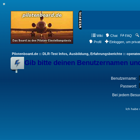
Wiki
Chat
FAQ
Profil
Einloggen, um priva
Pilotenboard.de :: DLR-Test Infos, Ausbildung, Erfahrungsberichte :: operate
Gib bitte deinen Benutzernamen und
Benutzername:
Passwort:
Bei jedem Besuc
Ich habe 