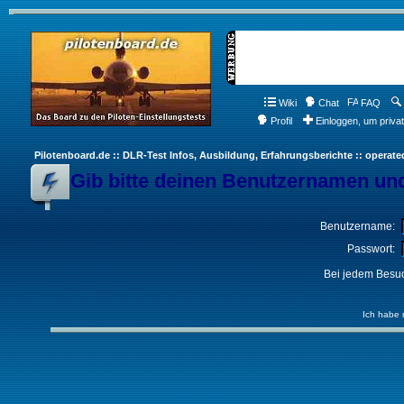
Wiki
Chat
FAQ
Profil
Einloggen, um priva
Pilotenboard.de :: DLR-Test Infos, Ausbildung, Erfahrungsberichte :: operate
Gib bitte deinen Benutzernamen und
Benutzername:
Passwort:
Bei jedem Besuc
Ich habe 