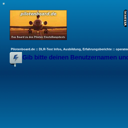
Pilotenboard.de :: DLR-Test Infos, Ausbildung, Erfahrungsberichte :: operate
Gib bitte deinen Benutzernamen und