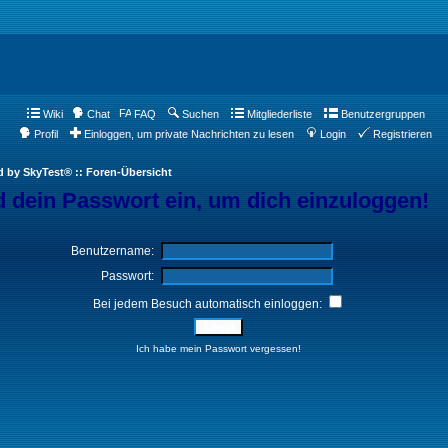
Wiki
Chat
FAQ
Suchen
Mitgliederliste
Benutzergruppen
Profil
Einloggen, um private Nachrichten zu lesen
Login
Registrieren
d by SkyTest® :: Foren-Übersicht
 dein Passwort ein, um dich einzuloggen!
Benutzername:
Passwort:
Bei jedem Besuch automatisch einloggen:
Ich habe mein Passwort vergessen!