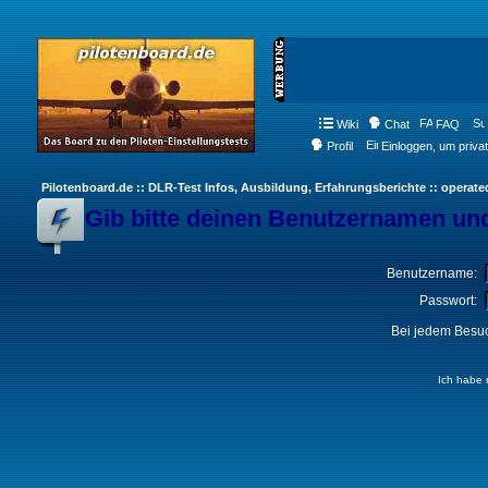
Wiki
Chat
FAQ
Profil
Einloggen, um priva
Pilotenboard.de :: DLR-Test Infos, Ausbildung, Erfahrungsberichte :: operate
Gib bitte deinen Benutzernamen und
Benutzername:
Passwort:
Bei jedem Besuc
Ich habe 