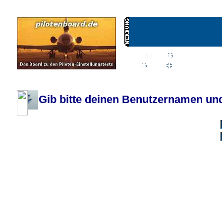
Wiki
Chat
FAQ
Profil
Einloggen, um priva
Pilotenboard.de :: DLR-Test Infos, Ausbildung, Erfahrungsberichte :: operate
Gib bitte deinen Benutzernamen und
Benutzername:
Passwort:
Bei jedem Besuc
Ich habe 