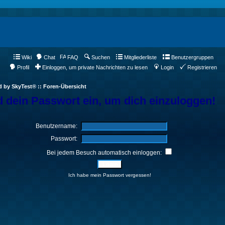
Wiki
Chat
FAQ
Suchen
Mitgliederliste
Benutzergruppen
Profil
Einloggen, um private Nachrichten zu lesen
Login
Registrieren
d by SkyTest® :: Foren-Übersicht
 dein Passwort ein, um dich einzuloggen!
Benutzername:
Passwort:
Bei jedem Besuch automatisch einloggen:
Ich habe mein Passwort vergessen!