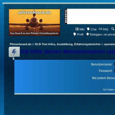
Wiki
Chat
FAQ
Profil
Einloggen, um priva
Pilotenboard.de :: DLR-Test Infos, Ausbildung, Erfahrungsberichte :: operate
Gib bitte deinen Benutzernamen und
Benutzername:
Passwort:
Bei jedem Besuc
Ich habe 