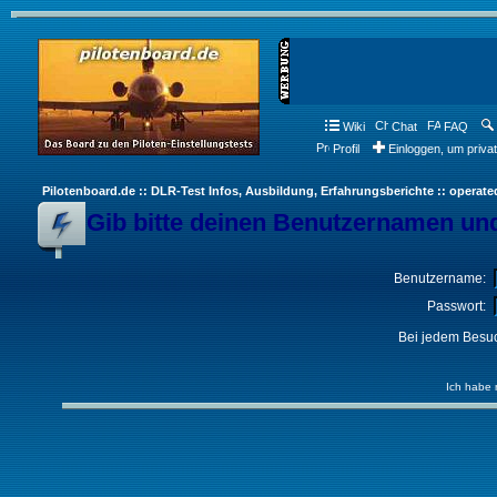
Wiki
Chat
FAQ
Profil
Einloggen, um priva
Pilotenboard.de :: DLR-Test Infos, Ausbildung, Erfahrungsberichte :: operate
Gib bitte deinen Benutzernamen und
Benutzername:
Passwort:
Bei jedem Besuc
Ich habe 