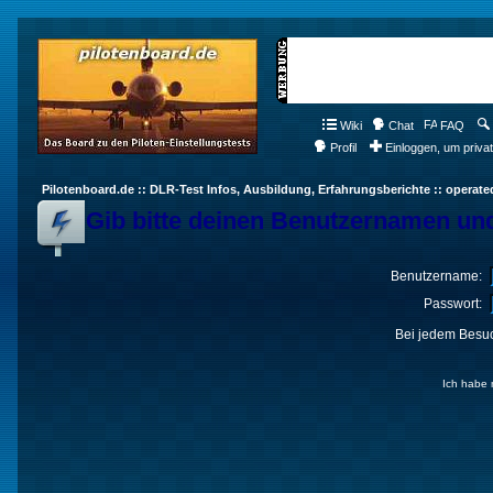
Wiki
Chat
FAQ
Profil
Einloggen, um priva
Pilotenboard.de :: DLR-Test Infos, Ausbildung, Erfahrungsberichte :: operate
Gib bitte deinen Benutzernamen und
Benutzername:
Passwort:
Bei jedem Besuc
Ich habe 