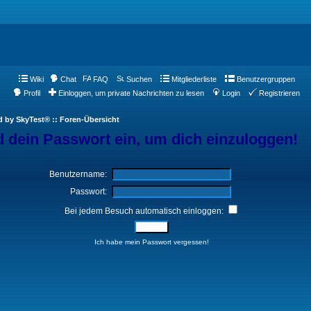
Wiki
Chat
FAQ
Suchen
Mitgliederliste
Benutzergruppen
Profil
Einloggen, um private Nachrichten zu lesen
Login
Registrieren
d by SkyTest® :: Foren-Übersicht
 dein Passwort ein, um dich einzuloggen!
Benutzername:
Passwort:
Bei jedem Besuch automatisch einloggen:
Ich habe mein Passwort vergessen!