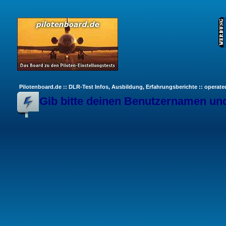
Pilotenboard.de :: DLR-Test Infos, Ausbildung, Erfahrungsberichte :: operate
Gib bitte deinen Benutzernamen und