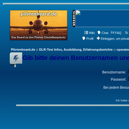
Wiki
Chat
FAQ
Profil
Einloggen, um priva
Pilotenboard.de :: DLR-Test Infos, Ausbildung, Erfahrungsberichte :: operate
Gib bitte deinen Benutzernamen und
Benutzername:
Passwort:
Bei jedem Besuc
Ich habe 