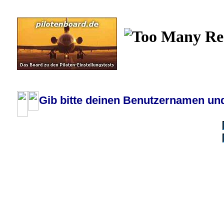
Wiki
Chat
FAQ
Profil
Einloggen, um priva
Pilotenboard.de :: DLR-Test Infos, Ausbildung, Erfahrungsberichte :: operate
Gib bitte deinen Benutzernamen und
Benutzername:
Passwort:
Bei jedem Besuc
Ich habe 